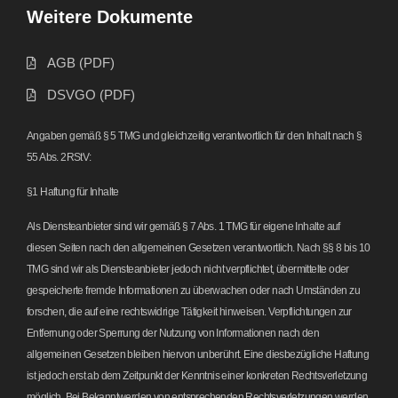
Weitere Dokumente
AGB (PDF)
DSVGO (PDF)
Angaben gemäß § 5 TMG und gleichzeitig verantwortlich für den Inhalt nach §
55 Abs. 2RStV:
§1 Haftung für Inhalte
Als Diensteanbieter sind wir gemäß § 7 Abs. 1 TMG für eigene Inhalte auf
diesen Seiten nach den allgemeinen Gesetzen verantwortlich. Nach §§ 8 bis 10
TMG sind wir als Diensteanbieter jedoch nicht verpflichtet, übermittelte oder
gespeicherte fremde Informationen zu überwachen oder nach Umständen zu
forschen, die auf eine rechtswidrige Tätigkeit hinweisen. Verpflichtungen zur
Entfernung oder Sperrung der Nutzung von Informationen nach den
allgemeinen Gesetzen bleiben hiervon unberührt. Eine diesbezügliche Haftung
ist jedoch erst ab dem Zeitpunkt der Kenntnis einer konkreten Rechtsverletzung
möglich. Bei Bekanntwerden von entsprechenden Rechtsverletzungen werden