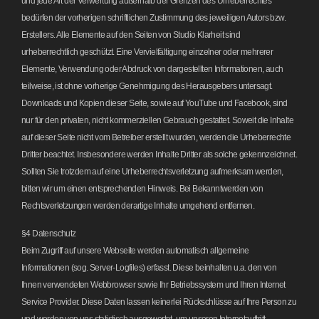
und jede Art der Verwertung außerhalb der Grenzen des Urheberrechtes
bedürfen der vorherigen schriftlichen Zustimmung des jeweiligen Autors bzw.
Erstellers. Alle Elemente auf den Seiten von Studio Klarheit sind
urheberrechtlich geschützt. Eine Vervielfältigung einzelner oder mehrerer
Elemente, Verwendung oder Abdruck von dargestellten Informationen, auch
teilweise, ist ohne vorherige Genehmigung des Herausgebers untersagt.
Downloads und Kopien dieser Seite, sowie auf YouTube und Facebook, sind
nur für den privaten, nicht kommerziellen Gebrauch gestattet. Soweit die Inhalte
auf dieser Seite nicht vom Betreiber erstellt wurden, werden die Urheberrechte
Dritter beachtet. Insbesondere werden Inhalte Dritter als solche gekennzeichnet.
Sollten Sie trotzdem auf eine Urheberrechtsverletzung aufmerksam werden,
bitten wir um einen entsprechenden Hinweis. Bei Bekanntwerden von
Rechtsverletzungen werden derartige Inhalte umgehend entfernen.
§4 Datenschutz
Beim Zugriff auf unsere Webseite werden automatisch allgemeine
Informationen (sog. Server-Logfiles) erfasst. Diese beinhalten u.a. den von
Ihnen verwendeten Webbrowser sowie Ihr Betriebssystem und Ihren Internet
Service Provider. Diese Daten lassen keinerlei Rückschlüsse auf Ihre Person zu