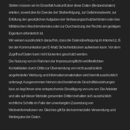
Stellen müssen wir im Einzelfall Auskunft über diese Daten (Bestandsdaten)
erteilen, soweit dies für Zwecke der Strafverfolgung, zur Gefahrenabwehr, zur
Erfüllung der gesetzlichen Aufgaben der Verfassungsschutzbehörden oder des
Militärischen Abschirmdienstes oder zur Durchsetzung der Rechte am geistigen
Eigentum erforderlich ist.
Wir weisen ausdrücklich darauf hin, dass die Datenübertragung im Internet (z. B.
bei der Kommunikation per E-Mail) Sicherheitslücken aufweisen kann. Vor dem
Zugriff auf Daten kann nicht lückenlos geschützt werden.
Die Nutzung von im Rahmen der Impressumspflicht veröffentlichten
Kontaktdaten durch Dritte zur Übersendung von nicht ausdrücklich
angeforderter Werbung und Informationsmaterialien wird hiermit ausdrücklich
untersagt. Ausgenommen hiervon sind bestehende Geschäftsbeziehungen
bzw. es liegt Ihnen eine entsprechende Einwilligung von uns vor. Die Anbieter
und alle auf dieser Website genannten Dritten behalten sich ausdrücklich
rechtliche Schritte im Falle der unverlangten Zusendung von
Werbeinformationen vor. Gleiches gilt für die kommerzielle Verwendung und
Weitergabe der Daten.