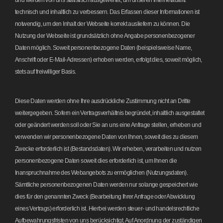
und werden von uns statistisch ausgewertet, um unseren Internetauftritt
technisch und inhaltlich zu verbessern. Das Erfassen dieser Informationen ist
notwendig, um den Inhalt der Webseite korrekt ausliefern zu können. Die
Nutzung der Webseite ist grundsätzlich ohne Angabe personenbezogener
Daten möglich. Soweit personenbezogene Daten (beispielsweise Name,
Anschrift oder E-Mail-Adressen) erhoben werden, erfolgt dies, soweit möglich,
stets auf freiwilliger Basis.
Diese Daten werden ohne Ihre ausdrückliche Zustimmung nicht an Dritte
weitergegeben. Sofern ein Vertragsverhältnis begründet, inhaltlich ausgestaltet
oder geändert werden soll oder Sie an uns eine Anfrage stellen, erheben und
verwenden wir personenbezogene Daten von Ihnen, soweit dies zu diesem
Zwecke erforderlich ist (Bestandsdaten). Wir erheben, verarbeiten und nutzen
personenbezogene Daten soweit dies erforderlich ist, um Ihnen die
Inanspruchnahme des Webangebots zu ermöglichen (Nutzungsdaten).
Sämtliche personenbezogenen Daten werden nur solange gespeichert wie
dies für den genannten Zweck (Bearbeitung Ihrer Anfrage oder Abwicklung
eines Vertrags) erforderlich ist. Hierbei werden steuer- und handelsrechtliche
Aufbewahrungsfristen von uns berücksichtigt. Auf Anordnung der zuständigen