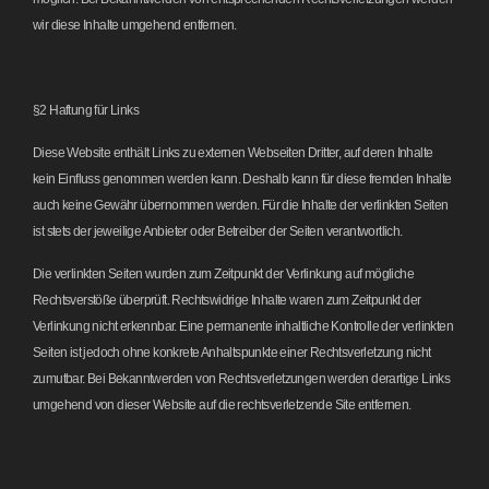
wir diese Inhalte umgehend entfernen.
§2 Haftung für Links
Diese Website enthält Links zu externen Webseiten Dritter, auf deren Inhalte
kein Einfluss genommen werden kann. Deshalb kann für diese fremden Inhalte
auch keine Gewähr übernommen werden. Für die Inhalte der verlinkten Seiten
ist stets der jeweilige Anbieter oder Betreiber der Seiten verantwortlich.
Die verlinkten Seiten wurden zum Zeitpunkt der Verlinkung auf mögliche
Rechtsverstöße überprüft. Rechtswidrige Inhalte waren zum Zeitpunkt der
Verlinkung nicht erkennbar. Eine permanente inhaltliche Kontrolle der verlinkten
Seiten ist jedoch ohne konkrete Anhaltspunkte einer Rechtsverletzung nicht
zumutbar. Bei Bekanntwerden von Rechtsverletzungen werden derartige Links
umgehend von dieser Website auf die rechtsverletzende Site entfernen.