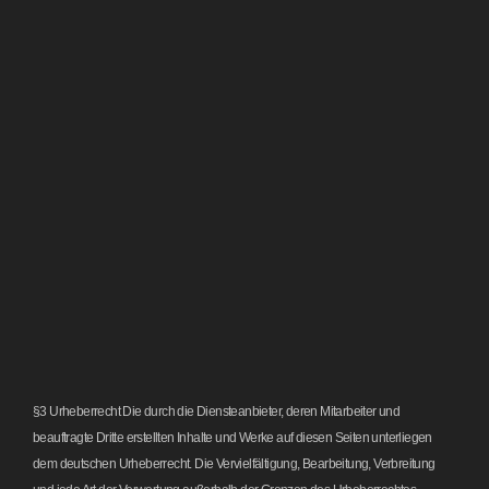
§3 Urheberrecht Die durch die Diensteanbieter, deren Mitarbeiter und
beauftragte Dritte erstellten Inhalte und Werke auf diesen Seiten unterliegen
dem deutschen Urheberrecht. Die Vervielfältigung, Bearbeitung, Verbreitung